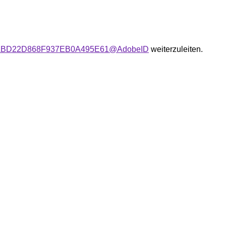
user:0ABD22D868F937EB0A495E61@AdobeID
weiterzuleiten.